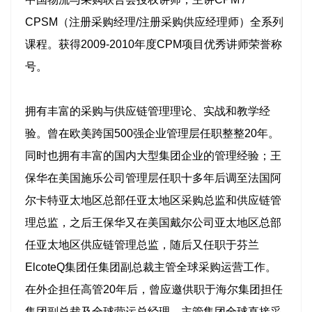
CPSM（注册采购经理/注册采购供应经理师）全系列
课程。获得2009-2010年度CPM项目优秀讲师荣誉称
号。
拥有丰富的采购与供应链管理理论、实战和教学经
验。曾在欧美跨国500强企业管理层任职整整20年。
同时也拥有丰富的国内大型集团企业的管理经验；王
保华在美国施乐公司管理层任职十多年后调至法国阿
尔卡特亚太地区总部任亚太地区采购总监和供应链管
理总监，之后王保华又在美国戴尔公司亚太地区总部
任亚太地区供应链管理总监，随后又任职于芬兰
ElcoteQ集团任集团副总裁主管全球采购运营工作。
在外企担任高管20年后，曾应邀供职于海尔集团担任
集团副总裁及全球营运总经理，主管集团全球直接采