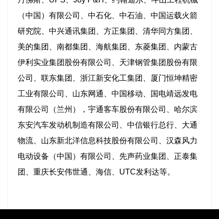
（中国）有限公司、中石化、中石油、中国运载火箭
研究院、中兴通讯集团、方正集团、清华同方集团、
美的集团、南都集团、海航集团、东菱集团、内蒙古
伊利实业集团股份有限公司、天津钢管集团股份有限
公司、联东集团、浙江新安化工集团、厦门恒坤精密
工业有限公司、山东网通、中国移动、国电靖远发电
有限公司（兰州），宇通客车股份有限公司、哈尔滨
东安汽车发动机制造有限公司、中信银行总行、大通
物流、山东新北洋信息科技股份有限公司、汉森风力
电动设备（中国）有限公司、先声药业集团、正泰集
团、重庆长安伟世通、海信、UTC发利达等。