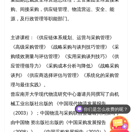
购、间接采购，供应链管理、物流营运、安全、能
源，及行政管理等职能部门。
主讲课程：《供应链体系规划、运营与采购管理》
《高级采购管理》《战略采购与谈判技巧管理》《采
购绩效测量与评估管理》《实用采购谈判技巧》《供
应管理领导力》《采购成本分析与降低》《战略采购
谈判》《供应商选择评估与管理》《系统化的采购管
理与最佳实践》。
曾应南开大学现代物流研究中心邀请共同撰写了由机
械工业出版社出版的 《中国现代物流发展报告
你们是怎么收费的呢？
（2003）》；中国物流与采购联合会邀请共同撰写了
由中国物 资出版社出版的《中国采购发展报告
（2008）》、 《中国采购发展报告（2010）》 ；翻